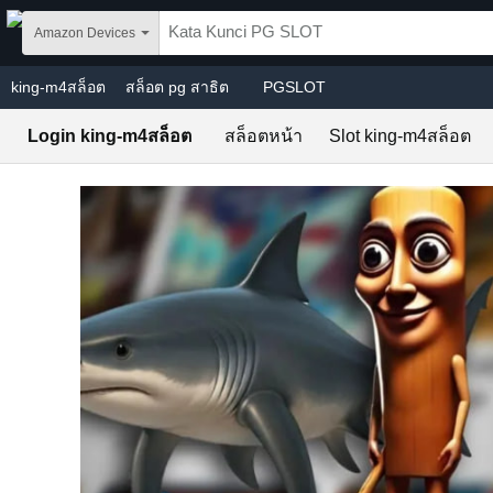
Skip to main content
Amazon Devices
king-m4สล็อต
สล็อต pg สาธิต
PGSLOT
Login king-m4สล็อต
สล็อตหน้า
Slot king-m4สล็อต