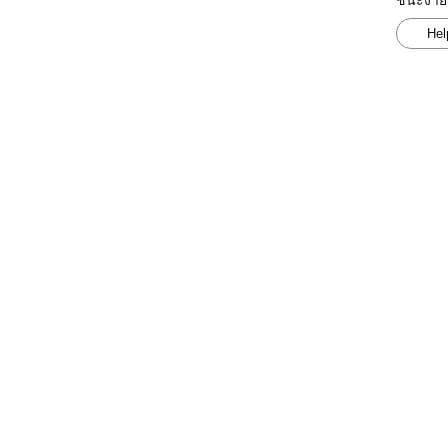
ชนะง่าย
Hel