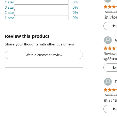
4 star
0%
3 star
0%
Reviewe
2 star
0%
เป็นเรื่
1 star
0%
Hel
Review this product
A
Share your thoughts with other customers
Reviewe
Write a customer review
kg88บาค
Hel
T
Reviewe
ชนะง่าย
Hel