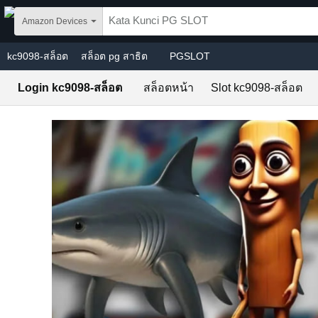
Skip to main content
Amazon Devices
kc9098-สล็อต
สล็อต pg สาธิต
PGSLOT
Login kc9098-สล็อต
สล็อตหน้า
Slot kc9098-สล็อต