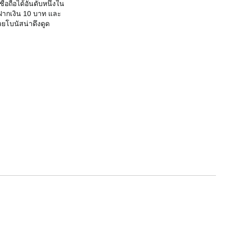
ื่อถือได้อันดับหนึ่งใน
ฝากเงิน 10 บาท และ
วยโบนัสน่าดึงดูด