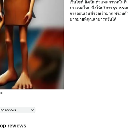
เว็บไซต์ ยังเป็นตัวแทนการพนันที่เช
ประเทศไทย ซึ่งให้บริการธุรกรรม
การถอนเงินที่รวดเร็วมาก พร้อมด้
มากมายที่คุณสามารถรับได้
in
Top reviews
op reviews