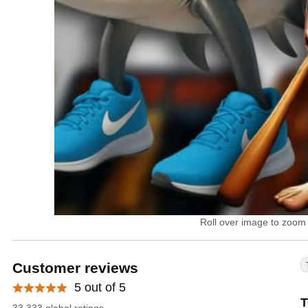
Roll over image to zoom 
Customer reviews
5 out of 5
T