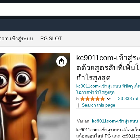
com-เข้าสู่ระบบ
PG SLOT
kc9011com-เข้าสู่ระบ
ตด้วยสูตรลับที่เพิ่
กำไรสูงสุด
kc9011com-เข้าสู่ระบบ พิชิตรูเล็ตด
โอกาสทำกำไรสูงสุด
5
33.333 rat
|
Search this page
Varian:
kc9011com-เข้าสู่ระบบ
kc9011com-เข้าสู่ระบบ สล็อตเว็บ
สล็อตออนไลน์ PG และ kc9011com