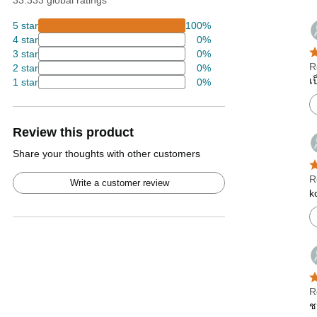
33.333 global ratings
5 star
100%
4 star
0%
3 star
0%
R
2 star
0%
เ
1 star
0%
Review this product
Share your thoughts with other customers
R
Write a customer review
k
R
ช