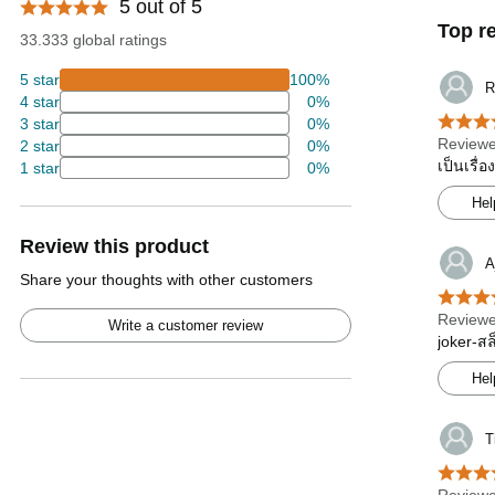
5 out of 5
Top r
33.333 global ratings
5 star
100%
R
4 star
0%
3 star
0%
Reviewe
2 star
0%
เป็นเรื่
1 star
0%
Hel
Review this product
A
Share your thoughts with other customers
Reviewe
Write a customer review
joker-ส
Hel
T