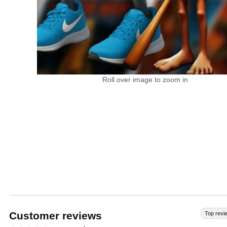
Roll over image to zoom in
Customer reviews
Top revi