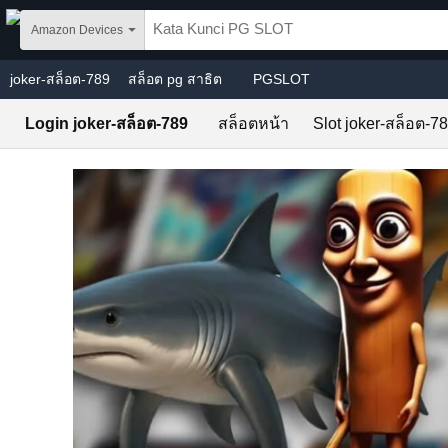
Skip to main content
Amazon Devices
joker-สล็อต-789
สล็อต pg สาธิต
PGSLOT
Login joker-สล็อต-789
สล็อตหน้า
Slot joker-สล็อต-7