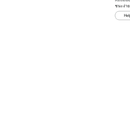
Reviewe
ชนะง่าย
Hel