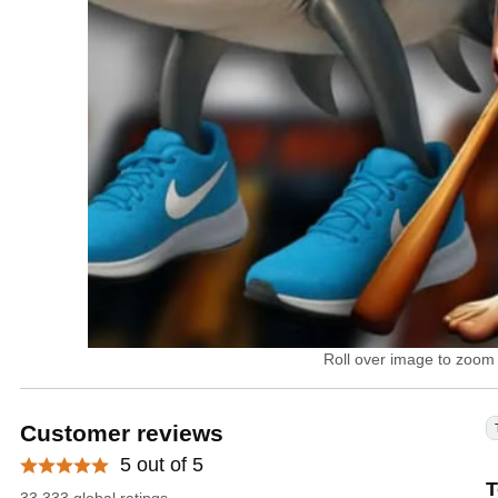
Roll over image to zoom 
Customer reviews
5 out of 5
T