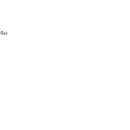
นื่อง