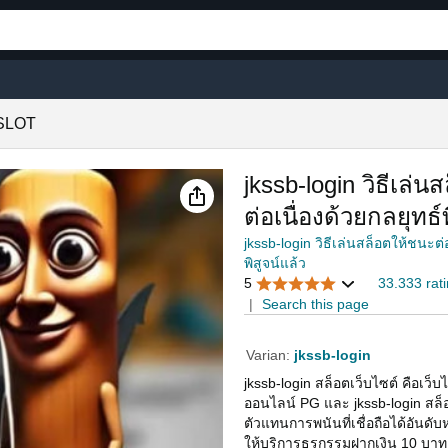
SLOT
jkssb-login วิธีเล่
ต่อเนื่องด้วยกลยุทธ์ท
jkssb-login วิธีเล่นสล็อตให้ชนะต่อเ
พิสูจน์แล้ว
5
33.333 rat
|
Search this page
Varian:
jkssb-login
jkssb-login สล็อตเว็บไซต์ คือเว็
ออนไลน์ PG และ jkssb-login สล็อ
ตัวแทนการพนันที่เชื่อถือได้อันดับ
ให้บริการธุรกรรมฝากเงิน 10 บาท