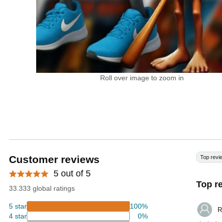
Roll over image to zoom in
Customer reviews
Top revi
5 out of 5
Top r
33.333 global ratings
5 star
100%
R
4 star
0%