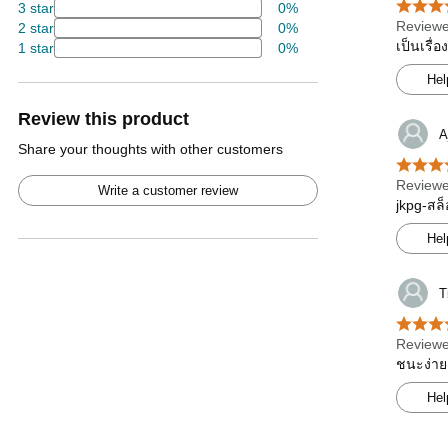
3 star
0%
Reviewe
2 star
0%
เป็นเรื่
1 star
0%
Hel
Review this product
A
Share your thoughts with other customers
Reviewe
Write a customer review
jkpg-สล
Hel
T
Reviewe
ชนะง่าย
Hel