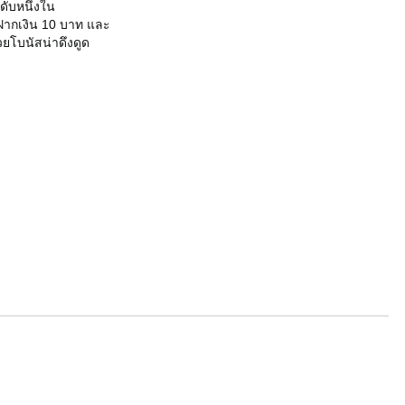
นดับหนึ่งใน
ฝากเงิน 10 บาท และ
วยโบนัสน่าดึงดูด