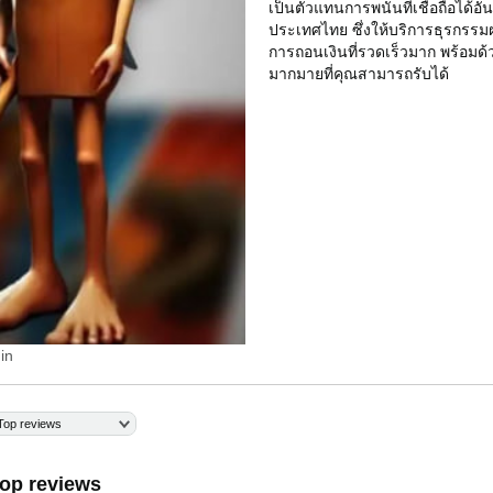
เป็นตัวแทนการพนันที่เชื่อถือได้อั
ประเทศไทย ซึ่งให้บริการธุรกรรม
การถอนเงินที่รวดเร็วมาก พร้อมด้
มากมายที่คุณสามารถรับได้
in
Top reviews
op reviews