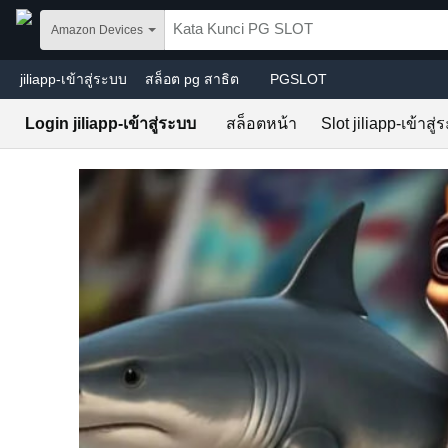
Skip to main content
Amazon Devices
jiliapp-เข้าสู่ระบบ
สล็อต pg สาธิต
PGSLOT
Login jiliapp-เข้าสู่ระบบ
สล็อตหน้า
Slot jiliapp-เข้าสู