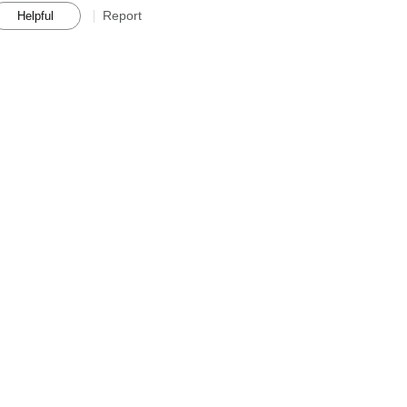
Report
Helpful