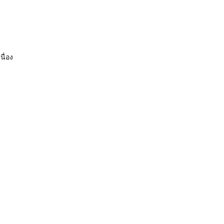
นื่อง