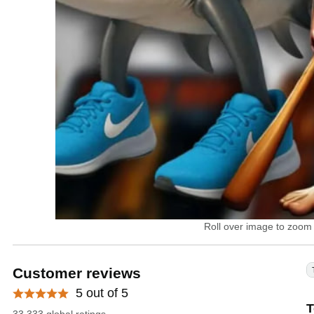
Roll over image to zoom 
Customer reviews
5 out of 5
T