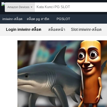
Skip to main content
Amazon Devices
imiwinr-สล็อต
สล็อต pg สาธิต
PGSLOT
Login imiwinr-สล็อต
สล็อตหน้า
Slot imiwinr-สล็อต