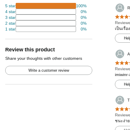
5 star
100%
R
4 star
0%
3 star
0%
Reviewe
2 star
0%
เป็นเรื่
1 star
0%
Hel
Review this product
A
Share your thoughts with other customers
Reviewe
Write a customer review
imiwinr-
Hel
T
Reviewe
ชนะง่าย