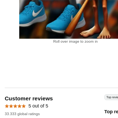
Roll over image to zoom in
Customer reviews
Top revi
5 out of 5
Top r
33.333 global ratings