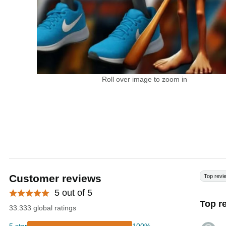
Roll over image to zoom in
Customer reviews
Top revi
5 out of 5
Top r
33.333 global ratings