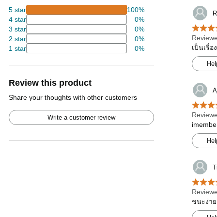
5 star
100%
R
4 star
0%
3 star
0%
Reviewe
2 star
0%
เป็นเรื่
1 star
0%
Hel
Review this product
A
Share your thoughts with other customers
Reviewe
Write a customer review
imember.
Hel
T
Reviewe
ชนะง่าย