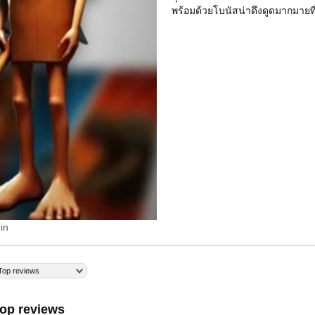
พร้อมด้วยโบนัสน่าดึงดูดมากมายท
in
Top reviews
op reviews