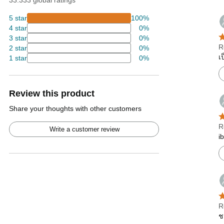
33.333 global ratings
5 star
100%
4 star
0%
3 star
0%
R
2 star
0%
เ
1 star
0%
Review this product
Share your thoughts with other customers
R
Write a customer review
i
R
ช