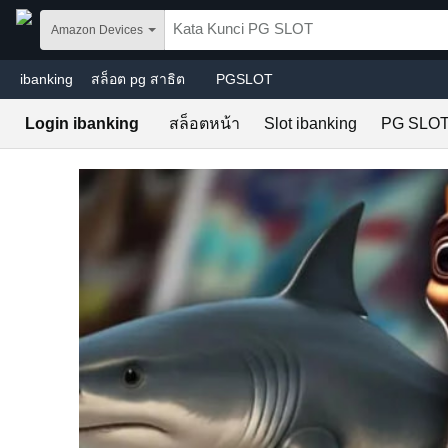
Skip to main content
Amazon Devices
ibanking
สล็อต pg สาธิต
PGSLOT
Login ibanking
สล็อตหน้า
Slot ibanking
PG SLO