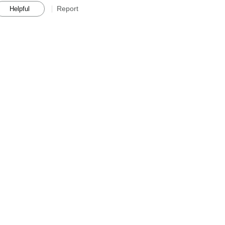
Report
Helpful