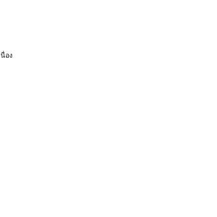
นื่อง