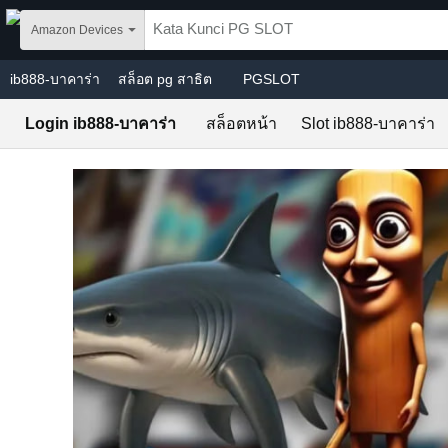
Skip to main content
Amazon Devices
ib888-บาคาร่า
สล็อต pg สาธิต
PGSLOT
Login ib888-บาคาร่า
สล็อตหน้า
Slot ib888-บาคาร่า