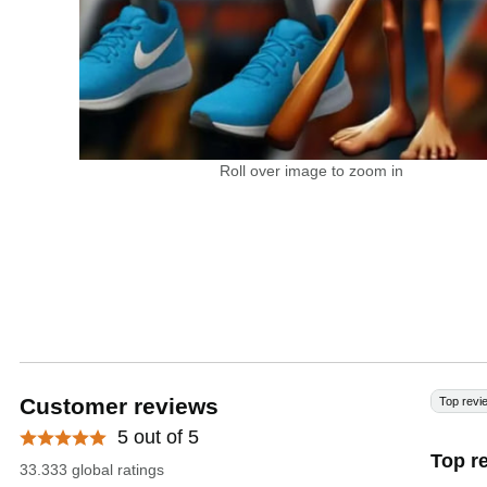
Roll over image to zoom in
Customer reviews
Top revi
5 out of 5
Top r
33.333 global ratings