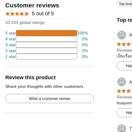
Customer reviews
Top revi
5 out of 5
Top r
33.333 global ratings
5 star
100%
R
4 star
0%
3 star
0%
Reviewe
2 star
0%
เป็นเรื่
1 star
0%
Hel
Review this product
A
Share your thoughts with other customers
Reviewe
Write a customer review
huayson
Hel
T