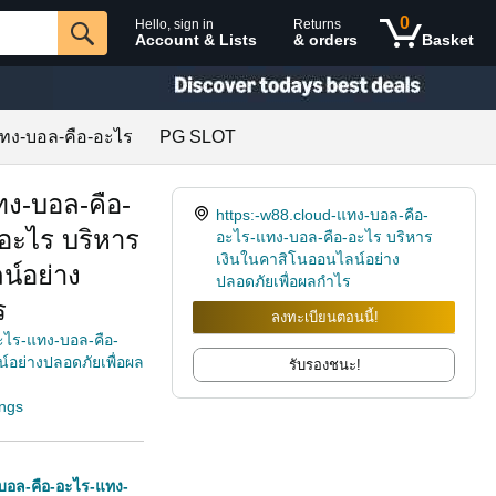
0
Hello, sign in
Returns
Account & Lists
& orders
Basket
แทง-บอล-คือ-อะไร
PG SLOT
ทง-บอล-คือ-
https:-w88.cloud-แทง-บอล-คือ-
อะไร บริหาร
อะไร-แทง-บอล-คือ-อะไร บริหาร
เงินในคาสิโนออนไลน์อย่าง
น์อย่าง
ปลอดภัยเพื่อผลกำไร
ร
ลงทะเบียนตอนนี้!
ะไร-แทง-บอล-คือ-
์อย่างปลอดภัยเพื่อผล
รับรองชนะ!
ings
บอล-คือ-อะไร-แทง-