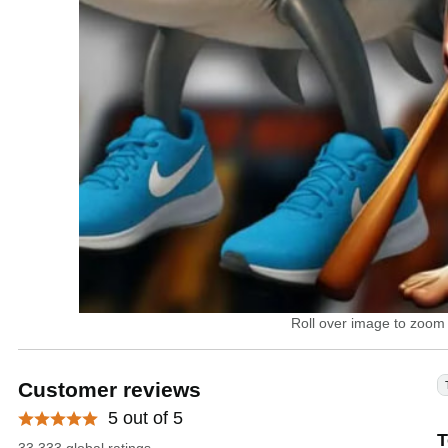
Roll over image to zoom 
Customer reviews
5 out of 5
T