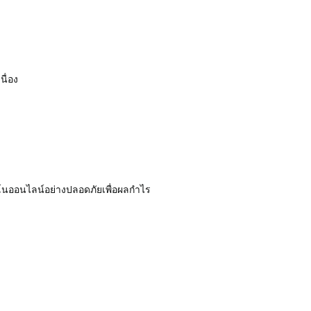
นื่อง
โนออนไลน์อย่างปลอดภัยเพื่อผลกำไร