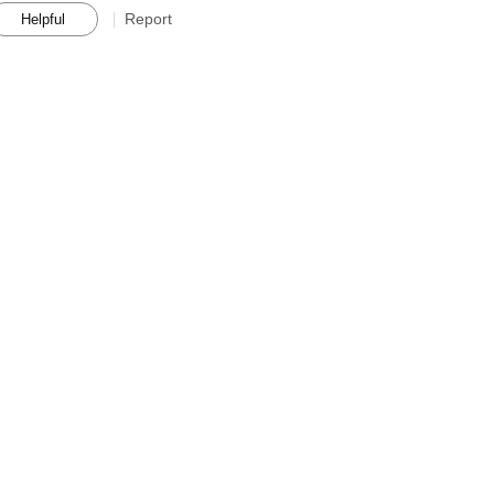
Report
Helpful