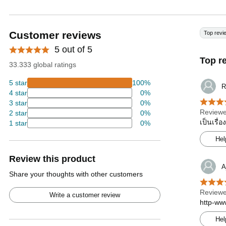
Customer reviews
Top revi
5 out of 5
Top r
33.333 global ratings
5 star
100%
R
4 star
0%
3 star
0%
Reviewe
2 star
0%
เป็นเรื่
1 star
0%
Hel
Review this product
A
Share your thoughts with other customers
Reviewe
Write a customer review
http-ww
Hel