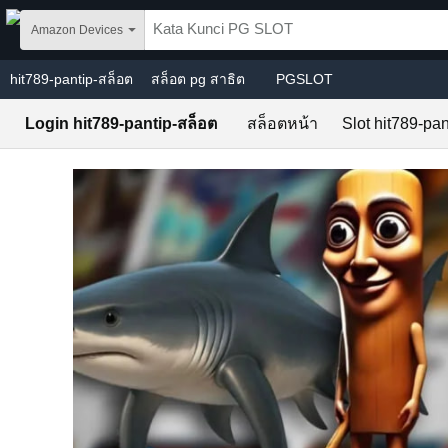
Skip to main content
Amazon Devices
hit789-pantip-สล็อต
สล็อต pg สาธิต
PGSLOT
Login hit789-pantip-สล็อต
สล็อตหน้า
Slot hit789-pa