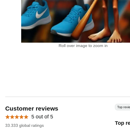
Roll over image to zoom in
Customer reviews
Top revi
5 out of 5
Top r
33.333 global ratings