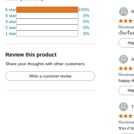
5 star
100%
R
4 star
0%
3 star
0%
Reviewe
2 star
0%
เป็นเรื่
1 star
0%
Hel
Review this product
A
Share your thoughts with other customers
Reviewe
Write a customer review
happy-สล
Hel
T
Reviewe
ชนะง่าย