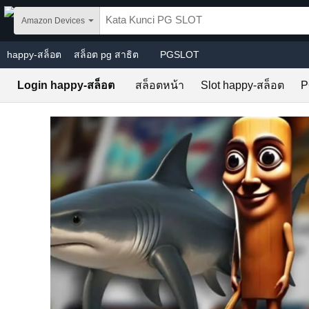
Skip to main content
Amazon Devices
happy-สล็อต
สล็อต pg สาธิต
PGSLOT
Login happy-สล็อต
สล็อตหน้า
Slot happy-สล็อต
P