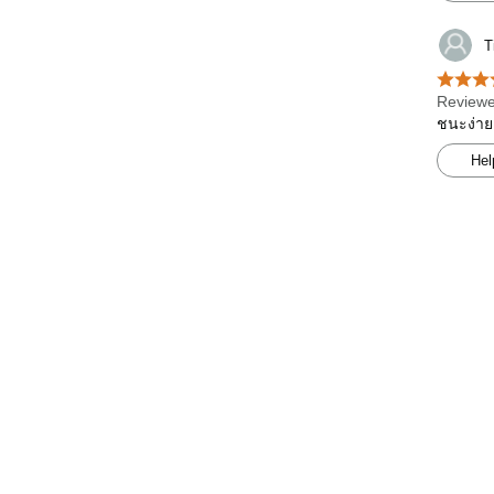
T
Reviewe
ชนะง่าย
Hel