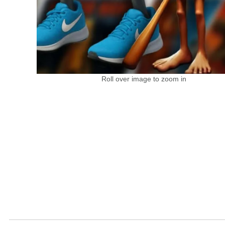
Roll over image to zoom in