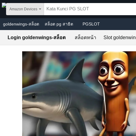
Skip to main content
Amazon Devices
goldenwings-สล็อต
สล็อต pg สาธิต
PGSLOT
Login goldenwings-สล็อต
สล็อตหน้า
Slot goldenwin