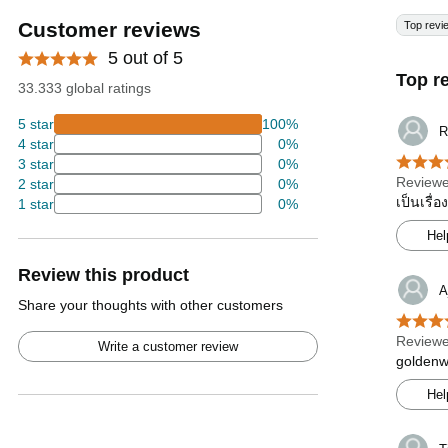
Customer reviews
Top revi
5 out of 5
Top r
33.333 global ratings
5 star
100%
R
4 star
0%
3 star
0%
Reviewe
2 star
0%
เป็นเรื่
1 star
0%
Hel
Review this product
A
Share your thoughts with other customers
Reviewe
Write a customer review
goldenw
Hel