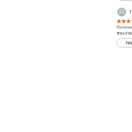
T
Reviewe
ชนะง่าย
Hel