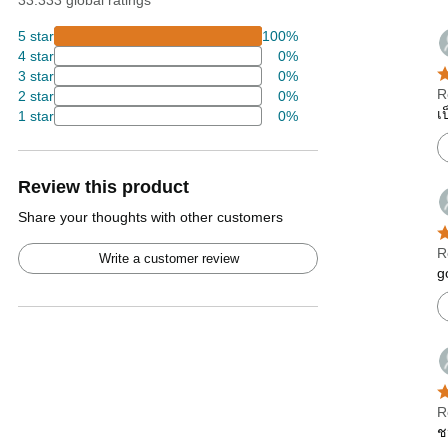
33.333 global ratings
5 star
100%
4 star
0%
3 star
0%
R
2 star
0%
เ
1 star
0%
Review this product
Share your thoughts with other customers
R
Write a customer review
g
R
ช