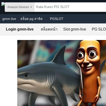
Skip to main content
Amazon Devices
gmm-live
สล็อต pg สาธิต
PGSLOT
Login gmm-live
สล็อตหน้า
Slot gmm-live
PG SLO