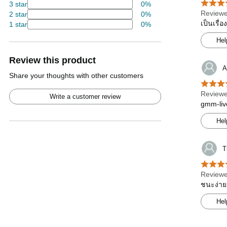
3 star
0%
Reviewe
2 star
0%
เป็นเรื่
1 star
0%
Hel
Review this product
A
Share your thoughts with other customers
Reviewe
Write a customer review
gmm-live
Hel
T
Reviewe
ชนะง่าย
Hel