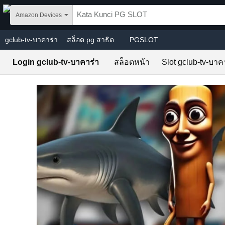
Skip to main content
Amazon Devices
gclub-tv-บาคาร่า
สล็อต pg สาธิต
PGSLOT
Login gclub-tv-บาคาร่า
สล็อตหน้า
Slot gclub-tv-บาค