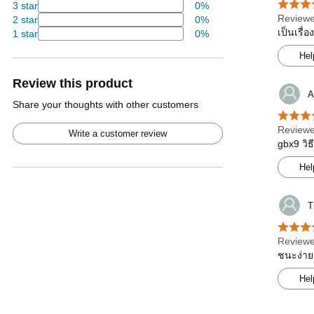
3 star
0%
Reviewe
2 star
0%
เป็นเรื่
1 star
0%
Hel
Review this product
A
Share your thoughts with other customers
Reviewe
Write a customer review
gbx9 วิธ
Hel
T
Reviewe
ชนะง่าย
Hel