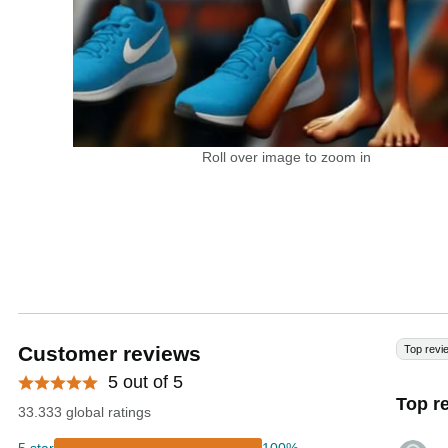
Roll over image to zoom in
Customer reviews
Top revi
5 out of 5
Top r
33.333 global ratings