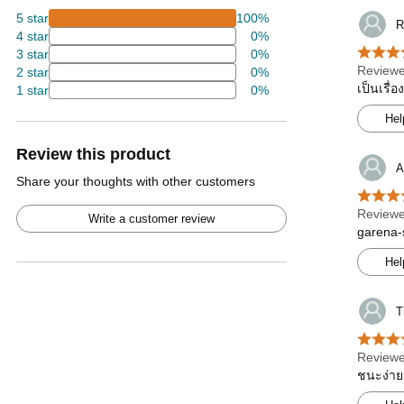
5 star
100%
R
4 star
0%
3 star
0%
Reviewe
2 star
0%
เป็นเรื่
1 star
0%
Hel
Review this product
A
Share your thoughts with other customers
Reviewe
Write a customer review
garena-
Hel
T
Reviewe
ชนะง่าย