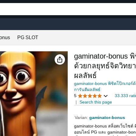
bonus
PG SLOT
gaminator-bonus พิ
ด้วยกลยุทธ์จิตวิทยาท
ผลลัพธ์
gaminator-bonus พิชิตโป๊กเกอร์ด้ว
การันตีผลลัพธ์
5
33.333 rat
|
Search this page
Varian:
gaminator-bonus
gaminator-bonus สล็อตเว็บไซต์ ค
ออนไลน์ PG และ gaminator-bonus