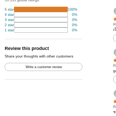
33.333 global ratings
5 star
100%
4 star
0%
3 star
0%
R
2 star
0%
เ
1 star
0%
Review this product
Share your thoughts with other customers
R
Write a customer review
g
R
ช