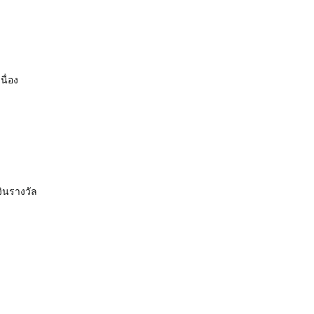
นื่อง
งินรางวัล