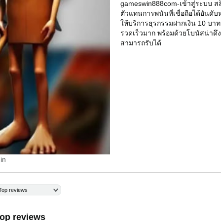
gameswin888com-เข้าสู่ระบบ สล็อ
ตัวแทนการพนันที่เชื่อถือได้อันดับ
ให้บริการธุรกรรมฝากเงิน 10 บาท
รวดเร็วมาก พร้อมด้วยโบนัสน่าดึง
สามารถรับได้
in
Top reviews
op reviews