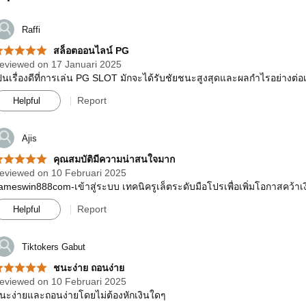
Raffi
สล็อตออนไลน์ PG
eviewed on 17 Januari 2025
ป็นเรื่องดีที่การเล่น PG SLOT มักจะได้รับชัยชนะสูงสุดและผลกำไรอย่างต่อเ
Report
Helpful
Ajis
คุณสมบัติมีความน่าสนใจมาก
eviewed on 10 Februari 2025
ameswin888com-เข้าสู่ระบบ เทคนิครูเล็ตระดับมือโปรเพื่อเพิ่มโอกาสคว้าเ
Report
Helpful
Tiktokers Gabut
ชนะง่าย ถอนง่าย
eviewed on 10 Februari 2025
นะง่ายและถอนง่ายโดยไม่ต้องหักเงินใดๆ