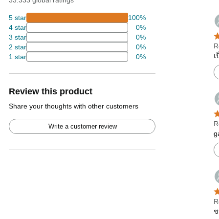
33.333 global ratings
5 star
100%
4 star
0%
3 star
0%
R
2 star
0%
เ
1 star
0%
Review this product
Share your thoughts with other customers
R
Write a customer review
g
R
ช