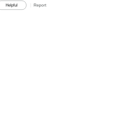
Report
Helpful