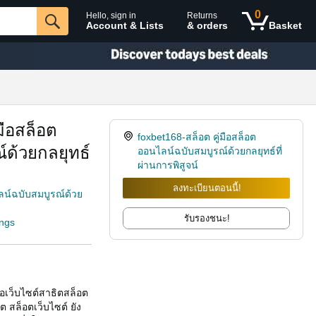
0
Hello, sign in
Returns
Account & Lists
& orders
Basket
มือสล็อต
foxbet168-สล็อต คู่มือสล็อต
์ด้วยกลยุทธ์
ออนไลน์ฉบับสมบูรณ์ด้วยกลยุทธ์ที่
ผ่านการพิสูจน์
ลงทะเบียนตอนนี้!
ลน์ฉบับสมบูรณ์ด้วย
รับรองชนะ!
ings
ือเว็บไซต์สาธิตสล็อต
 สล็อตเว็บไซต์ ยัง