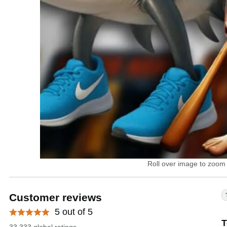
Roll over image to zoom 
Customer reviews
5 out of 5
T