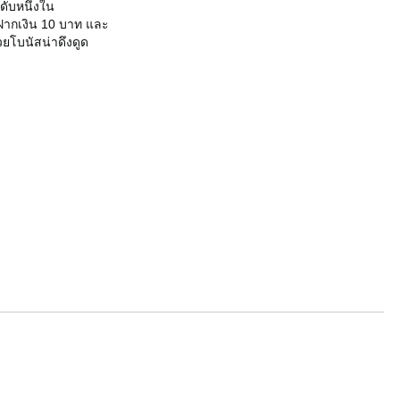
นดับหนึ่งใน
ฝากเงิน 10 บาท และ
วยโบนัสน่าดึงดูด