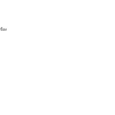
นื่อง