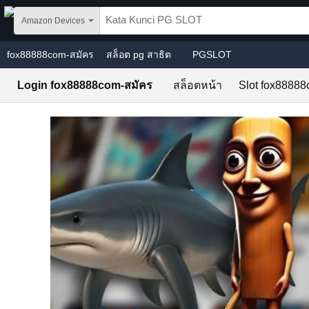
Skip to main content
Amazon Devices
fox88888com-สมัคร
สล็อต pg สาธิต
PGSLOT
Login fox88888com-สมัคร
สล็อตหน้า
Slot fox8888