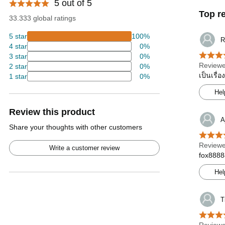
5 out of 5
Top r
33.333 global ratings
5 star
100%
R
4 star
0%
3 star
0%
Reviewe
2 star
0%
เป็นเรื่
1 star
0%
Hel
Review this product
A
Share your thoughts with other customers
Reviewe
Write a customer review
fox88888
Hel
T