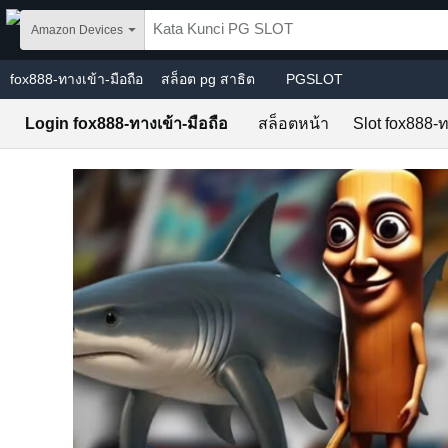
Skip to main content
Amazon Devices
fox888-ทางเข้า-มือถือ
สล็อต pg สาธิต
PGSLOT
Login fox888-ทางเข้า-มือถือ
สล็อตหน้า
Slot fox888-ท