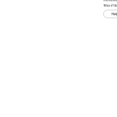
Reviewe
ชนะง่าย
Hel