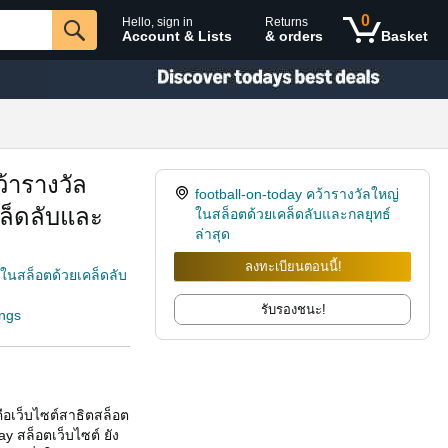
0
Hello, sign in
Returns
Account & Lists
& orders
Basket
ว้ารางวัล
football-on-today คว้ารางวัลใหญ่
ล็ดลับและ
ในสล็อตด้วยเคล็ดลับและกลยุทธ์
ล่าสุด
ลงทะเบียนตอนนี้!
่ในสล็อตด้วยเคล็ดลับ
รับรองชนะ!
ings
คือเว็บไซต์สาธิตสล็อต
y สล็อตเว็บไซต์ ยัง