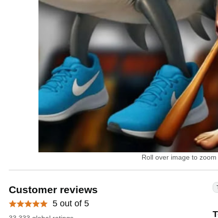
Roll over image to zoom 
Customer reviews
5 out of 5
T