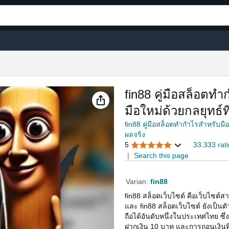
fin88 คู่มือสล็อตท
มือใหม่ด้วยกลยุทธ์ที
fin88 คู่มือสล็อตทำกำไรสำหรับมือใ
ผลจริง
5
33.333 rat
|
Search this page
Varian:
fin88
fin88 สล็อตเว็บไซต์ คือเว็บไซต์
และ fin88 สล็อตเว็บไซต์ ยังเป็นตั
ถือได้อันดับหนึ่งในประเทศไทย ซึ่
ฝากเงิน 10 บาท และการถอนเงินที