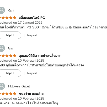
Raffi
สล็อตออนไลน์ PG
eviewed on 17 Januari 2025
ป็นเรื่องดีที่การเล่น PG SLOT มักจะได้รับชัยชนะสูงสุดและผลกำไรอย่างต่อเ
Report
Helpful
Ajis
คุณสมบัติมีความน่าสนใจมาก
eviewed on 10 Februari 2025
in88 คู่มือสล็อตทำกำไรสำหรับมือใหม่ด้วยกลยุทธ์ที่ได้ผลจริง
Report
Helpful
Tiktokers Gabut
ชนะง่าย ถอนง่าย
eviewed on 10 Februari 2025
นะง่ายและถอนง่ายโดยไม่ต้องหักเงินใดๆ