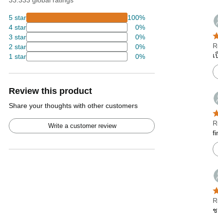
33.333 global ratings
5 star
100%
4 star
0%
3 star
0%
R
2 star
0%
เ
1 star
0%
Review this product
Share your thoughts with other customers
R
Write a customer review
f
R
ช