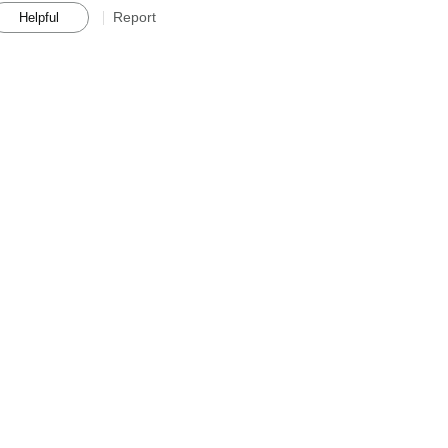
Report
Helpful