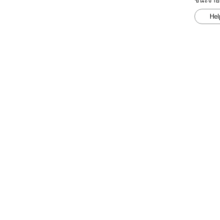
ชนะง่าย
Hel