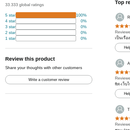
Top r
33.333 global ratings
5 star
100%
R
4 star
0%
3 star
0%
Reviewe
2 star
0%
เป็นเรื่
1 star
0%
Hel
Review this product
A
Share your thoughts with other customers
Reviewe
Write a customer review
fbt-เว็บ
Hel
T
Reviewe