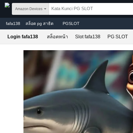
Skip to main content
Amazon Devices
fafa138
สล็อต pg สาธิต
PGSLOT
Login fafa138
สล็อตหน้า
Slot fafa138
PG SLOT