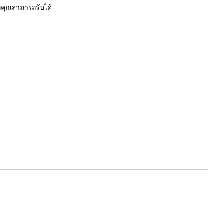
ี่คุณสามารถรับได้