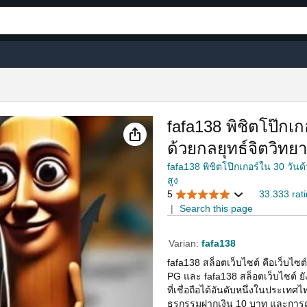
fafa138 พิชิตโป๊กเก
ด้วยกลยุทธ์จิตวิทยาข
fafa138 พิชิตโป๊กเกอร์ใน 30 วันด้
สูง
5
33.333 rat
|
Search this page
Varian:
fafa138
fafa138 สล็อตเว็บไซต์ คือเว็บไซ
PG และ fafa138 สล็อตเว็บไซต์ ย
ที่เชื่อถือได้อันดับหนึ่งในประเทศไ
ธุรกรรมฝากเงิน 10 บาท และการถ