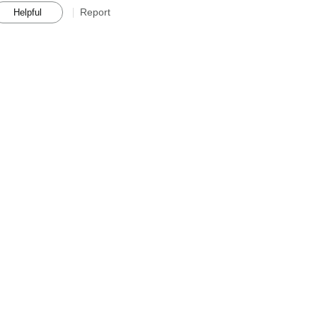
Report
Helpful