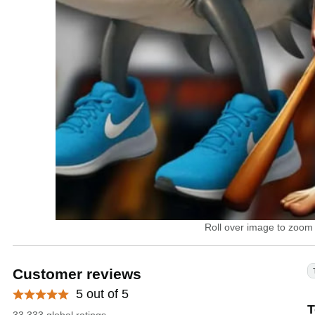
Roll over image to zoom 
Customer reviews
5 out of 5
T