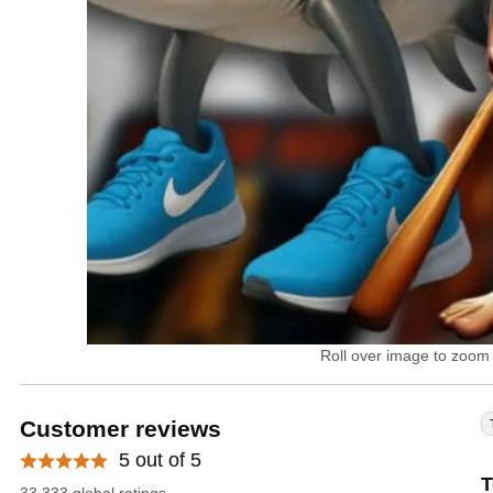
Roll over image to zoom 
Customer reviews
5 out of 5
T