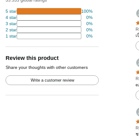
33.333 global ratings
5 star
100%
4 star
0%
3 star
0%
R
2 star
0%
เ
1 star
0%
Review this product
Share your thoughts with other customers
R
Write a customer review
e
R
ช