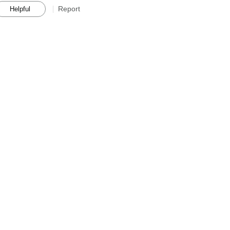
Report
Helpful