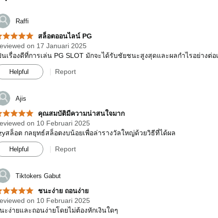
Raffi
สล็อตออนไลน์ PG
eviewed on 17 Januari 2025
ป็นเรื่องดีที่การเล่น PG SLOT มักจะได้รับชัยชนะสูงสุดและผลกำไรอย่างต่อเ
Report
Helpful
Ajis
คุณสมบัติมีความน่าสนใจมาก
eviewed on 10 Februari 2025
zyสล็อต กลยุทธ์สล็อตงบน้อยเพื่อล่ารางวัลใหญ่ด้วยวิธีที่ได้ผล
Report
Helpful
Tiktokers Gabut
ชนะง่าย ถอนง่าย
eviewed on 10 Februari 2025
นะง่ายและถอนง่ายโดยไม่ต้องหักเงินใดๆ