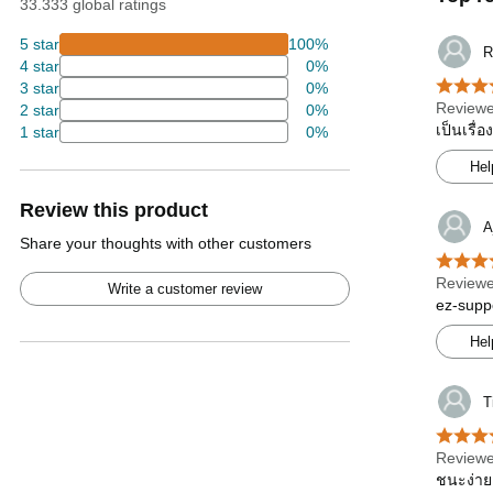
33.333 global ratings
5 star
100%
R
4 star
0%
3 star
0%
Reviewe
2 star
0%
เป็นเรื่
1 star
0%
Hel
Review this product
A
Share your thoughts with other customers
Reviewe
Write a customer review
ez-suppo
Hel
T
Reviewe
ชนะง่าย