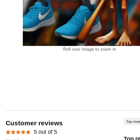
Roll over image to zoom in
Customer reviews
Top revi
5 out of 5
Top r