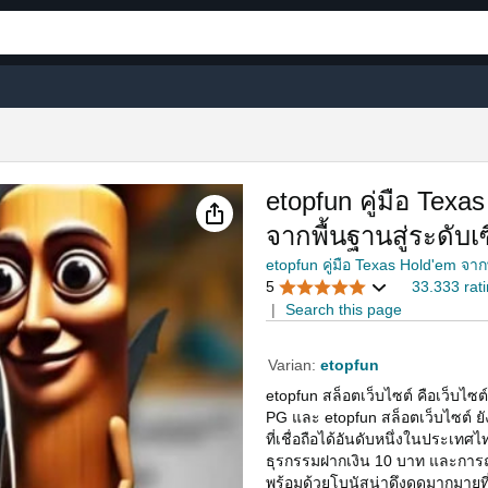
etopfun คู่มือ Texa
จากพื้นฐานสู่ระดับเ
etopfun คู่มือ Texas Hold'em จาก
5
33.333 rat
|
Search this page
Varian:
etopfun
etopfun สล็อตเว็บไซต์ คือเว็บไซ
PG และ etopfun สล็อตเว็บไซต์ ย
ที่เชื่อถือได้อันดับหนึ่งในประเทศไ
ธุรกรรมฝากเงิน 10 บาท และการถ
พร้อมด้วยโบนัสน่าดึงดูดมากมายท