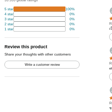
33.333 global ratings
5 star
100%
4 star
0%
3 star
0%
R
2 star
0%
เ
1 star
0%
Review this product
Share your thoughts with other customers
R
Write a customer review
e
R
ช