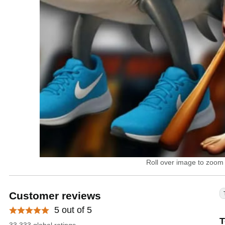
Roll over image to zoom 
Customer reviews
5 out of 5
T