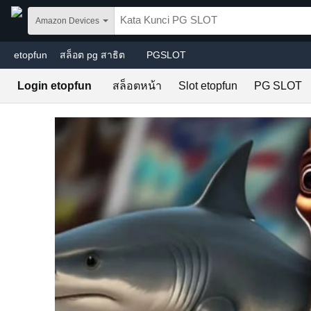
Skip to main content
Amazon Devices
etopfun
สล็อต pg สาธิต
PGSLOT
Login etopfun
สล็อตหน้า
Slot etopfun
PG SLOT