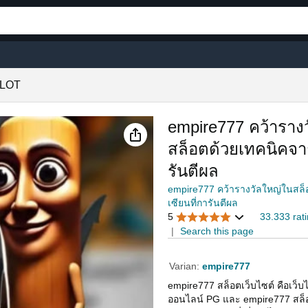
SLOT
empire777 คว้าราง
สล็อตด้วยเทคนิคจาก
รันตีผล
empire777 คว้ารางวัลใหญ่ในสล็
เซียนที่การันตีผล
5
33.333 rat
|
Search this page
Varian:
empire777
empire777 สล็อตเว็บไซต์ คือเว็บ
ออนไลน์ PG และ empire777 สล็อต