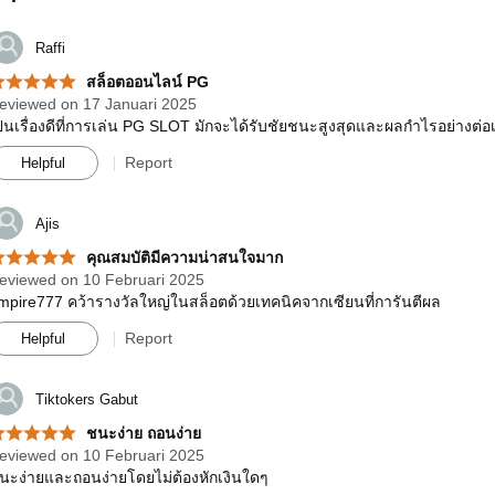
Raffi
สล็อตออนไลน์ PG
eviewed on 17 Januari 2025
ป็นเรื่องดีที่การเล่น PG SLOT มักจะได้รับชัยชนะสูงสุดและผลกำไรอย่างต่อเ
Report
Helpful
Ajis
คุณสมบัติมีความน่าสนใจมาก
eviewed on 10 Februari 2025
mpire777 คว้ารางวัลใหญ่ในสล็อตด้วยเทคนิคจากเซียนที่การันตีผล
Report
Helpful
Tiktokers Gabut
ชนะง่าย ถอนง่าย
eviewed on 10 Februari 2025
นะง่ายและถอนง่ายโดยไม่ต้องหักเงินใดๆ