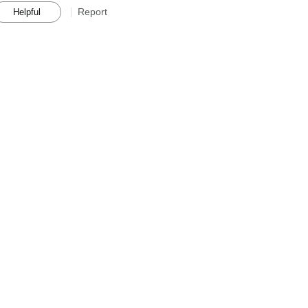
Report
Helpful