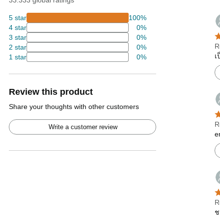
33.333 global ratings
5 star
100%
4 star
0%
3 star
0%
R
2 star
0%
เ
1 star
0%
Review this product
Share your thoughts with other customers
R
Write a customer review
e
R
ช