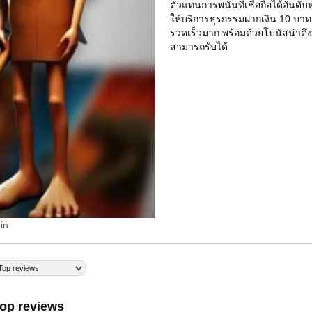
ตัวแทนการพนันที่เชื่อถือได้อันดับ
ให้บริการธุรกรรมฝากเงิน 10 บาท
รวดเร็วมาก พร้อมด้วยโบนัสน่าดึง
สามารถรับได้
in
Top reviews
op reviews