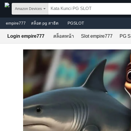
Skip to main content
Amazon Devices
empire777
สล็อต pg สาธิต
PGSLOT
Login empire777
สล็อตหน้า
Slot empire777
PG 