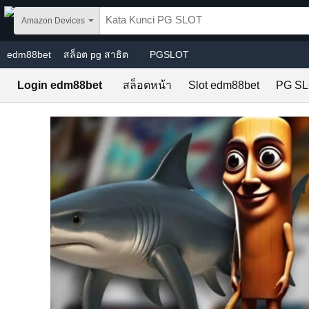
Skip to main content
Amazon Devices
edm88bet
สล็อต pg สาธิต
PGSLOT
Login edm88bet
สล็อตหน้า
Slot edm88bet
PG S