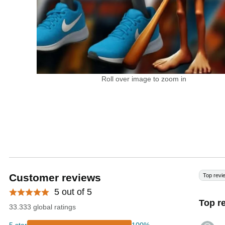
Roll over image to zoom in
Customer reviews
Top revi
5 out of 5
Top r
33.333 global ratings