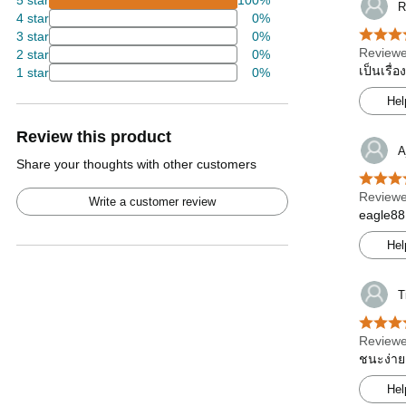
5 star
100%
R
4 star
0%
3 star
0%
Reviewe
2 star
0%
เป็นเรื่
1 star
0%
Hel
Review this product
A
Share your thoughts with other customers
Reviewe
Write a customer review
eagle88
Hel
T
Reviewe
ชนะง่าย
Hel