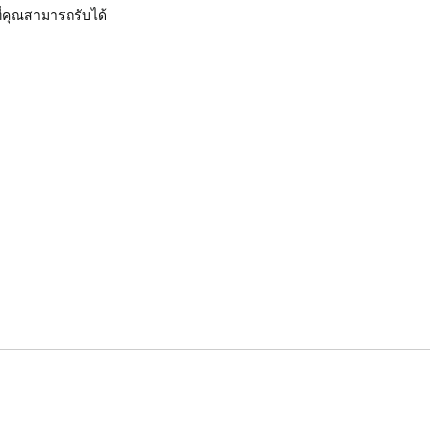
ี่คุณสามารถรับได้