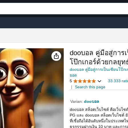
dooบอล คู่มือสู่การเ
โป๊กเกอร์ด้วยกลยุทธ
dooบอล คู่มือสู่การเป็นเซียนโป๊กเก
ยอด
5
33.333 rat
|
Search this page
Varian:
dooบอล
dooบอล สล็อตเว็บไซต์ คือเว็บไซ
PG และ dooบอล สล็อตเว็บไซต์ ย
ที่เชื่อถือได้อันดับหนึ่งในประเทศไ
ธุรกรรมฝากเงิน 10 บาท และการถ