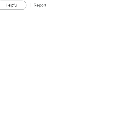
Report
Helpful