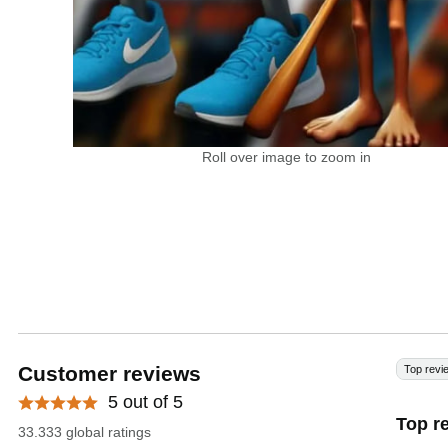
Roll over image to zoom in
Customer reviews
Top revi
5 out of 5
Top r
33.333 global ratings