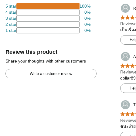
5 star
100%
R
4 star
0%
3 star
0%
Reviewe
2 star
0%
เป็นเรื่
1 star
0%
Hel
Review this product
A
Share your thoughts with other customers
Reviewe
Write a customer review
dollar89
Hel
T
Reviewe
ชนะง่าย