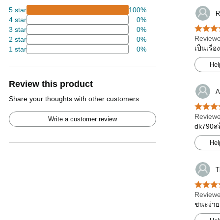
5 star
100%
R
4 star
0%
3 star
0%
Reviewe
2 star
0%
เป็นเรื่
1 star
0%
Hel
Review this product
A
Share your thoughts with other customers
Reviewe
Write a customer review
dk790สล็
Hel
T
Reviewe
ชนะง่าย