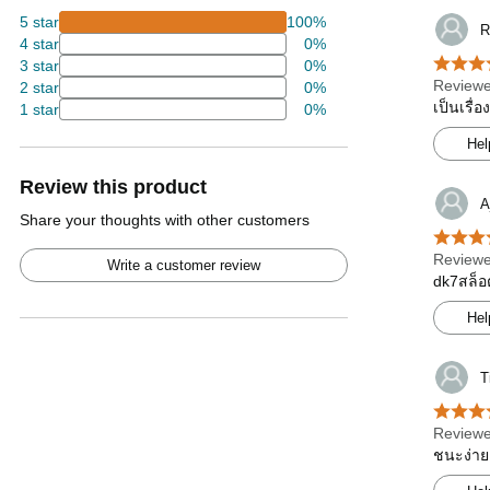
5 star
100%
R
4 star
0%
3 star
0%
Reviewe
2 star
0%
เป็นเรื่
1 star
0%
Hel
Review this product
A
Share your thoughts with other customers
Reviewe
Write a customer review
dk7สล็อต
Hel
T
Reviewe
ชนะง่าย