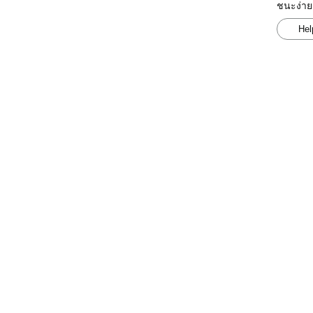
ชนะง่าย
Hel