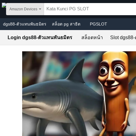
Skip to main content
Amazon Devices
dgs88-ตัวแทนพันธมิตร
สล็อต pg สาธิต
PGSLOT
Login dgs88-ตัวแทนพันธมิตร
สล็อตหน้า
Slot dgs88