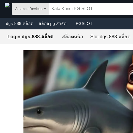
Skip to main content
Amazon Devices
dgs-888-สล็อต
สล็อต pg สาธิต
PGSLOT
Login dgs-888-สล็อต
สล็อตหน้า
Slot dgs-888-สล็อต