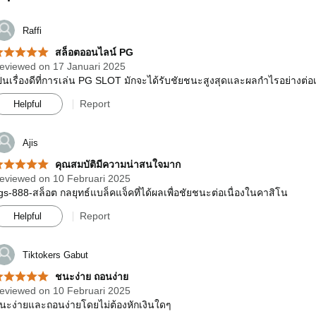
Raffi
สล็อตออนไลน์ PG
eviewed on 17 Januari 2025
ป็นเรื่องดีที่การเล่น PG SLOT มักจะได้รับชัยชนะสูงสุดและผลกำไรอย่างต่อเ
Report
Helpful
Ajis
คุณสมบัติมีความน่าสนใจมาก
eviewed on 10 Februari 2025
gs-888-สล็อต กลยุทธ์แบล็คแจ็คที่ได้ผลเพื่อชัยชนะต่อเนื่องในคาสิโน
Report
Helpful
Tiktokers Gabut
ชนะง่าย ถอนง่าย
eviewed on 10 Februari 2025
นะง่ายและถอนง่ายโดยไม่ต้องหักเงินใดๆ