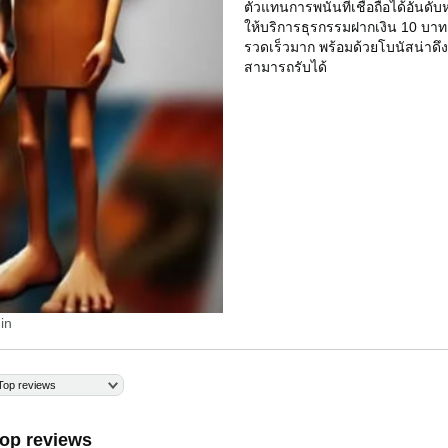
ตัวแทนการพนันที่เชื่อถือได้อันดับ
ให้บริการธุรกรรมฝากเงิน 10 บาท
รวดเร็วมาก พร้อมด้วยโบนัสน่าดึง
สามารถรับได้
in
Top reviews
op reviews