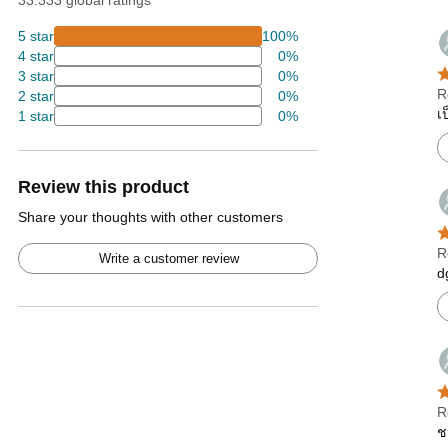
33.333 global ratings
5 star
100%
4 star
0%
3 star
0%
R
2 star
0%
เ
1 star
0%
Review this product
Share your thoughts with other customers
R
Write a customer review
d
R
ช